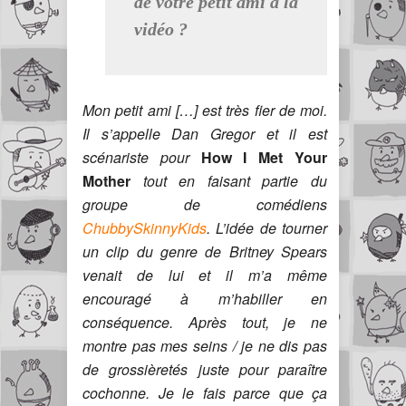
de votre petit ami à la
vidéo ?
Mon petit ami […] est très fier de moi.
Il s’appelle Dan Gregor et il est
scénariste pour
How I Met Your
Mother
tout en faisant partie du
groupe de comédiens
ChubbySkinnyKids
. L’idée de tourner
un clip du genre de Britney Spears
venait de lui et il m’a même
encouragé à m’habiller en
conséquence. Après tout, je ne
montre pas mes seins / je ne dis pas
de grossièretés juste pour paraître
cochonne. Je le fais parce que ça