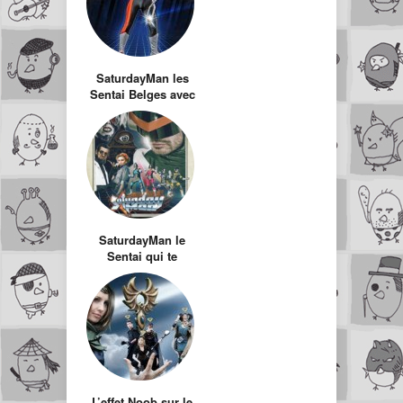
SaturdayMan les
Sentai Belges avec
les voix de Dragon
Ball !
SaturdayMan le
Sentai qui te
tiendra éveillé
jusqu’au bout de la
nuit
L’effet Noob sur le