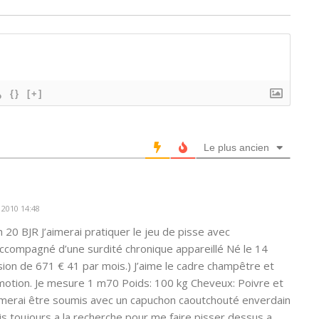
{}
[+]
Le plus ancien
 2010 14:48
 20 BJR J’aimerai pratiquer le jeu de pisse avec
accompagné d’une surdité chronique appareillé Né le 14
ion de 671 € 41 par mois.) J’aime le cadre champêtre et
omotion. Je mesure 1 m70 Poids: 100 kg Cheveux: Poivre et
aimerai être soumis avec un capuchon caoutchouté enverdain
s toujours a la recherche pour me faire pisser dessus a