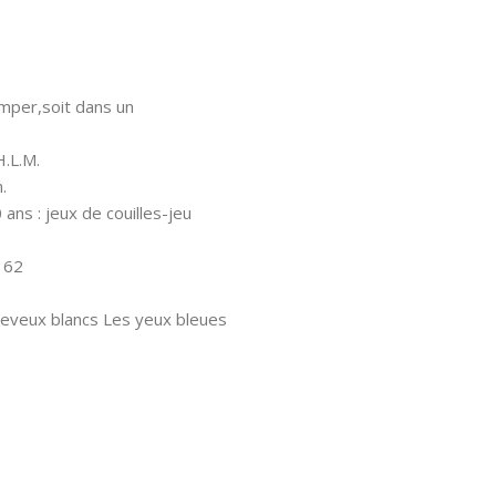
mper,soit dans un
H.L.M.
.
ans : jeux de couilles-jeu
 62
heveux blancs Les yeux bleues