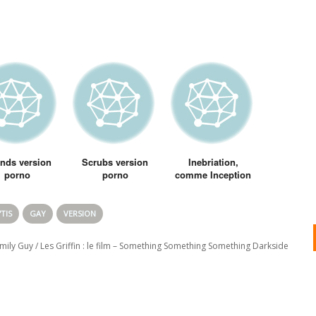
ends version
Scrubs version
Inebriation,
porno
porno
comme Inception
mais avec de
l’acool…
TIS
GAY
VERSION
mily Guy / Les Griffin : le film – Something Something Something Darkside