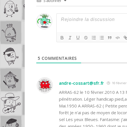
S’abonner
5
COMMENTAIRES
andre-cossart@sfr.fr
10 février
ARRAS-62 le 10 février.2010 A 13 h
pénétration. Léger handicap pied,
Mai.1950 A ARRAS-62 ( Petite pens
forêt Je n’ai pas de moyen de loc
sel Les yeux Bleues. Fantasme: j’
des années 1950- 1960 dont je sui