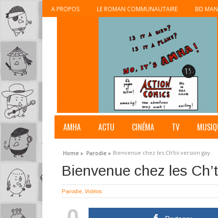
A PROPOS
LE ROMAN COMMUNAUTAIRE
BD MAN
AMHA
ACTU
CINÉMA
TV
MUSIQ
Bienvenue chez les Ch’tis version gay
Home »
Parodie »
Bienvenue chez les Ch’t
Parodie
,
Vidéos
0