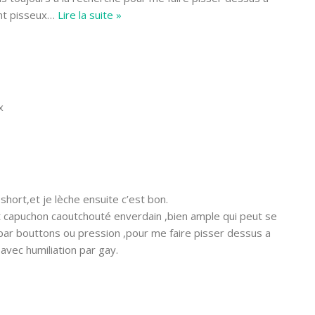
nt pisseux
…
Lire la suite »
x
hort,et je lèche ensuite c’est bon.
 capuchon caoutchouté enverdain ,bien ample qui peut se
par bouttons ou pression ,pour me faire pisser dessus a
avec humiliation par gay.