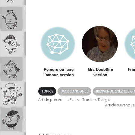
Peindre ou faire
Mrs Doubtfire
Fri
l’amour, version
version
Blockbuster
Dramatique
américain
TOPICS
BANDE ANNONCE
BIENVENUE CHEZ LES CH'
Article précédent:
Flairs – Truckers Delight
Article suivant:
Fa