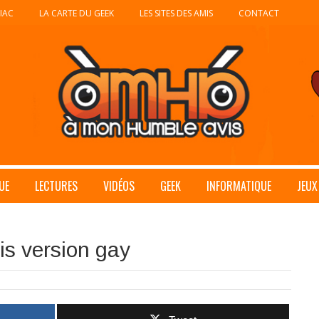
IAC
LA CARTE DU GEEK
LES SITES DES AMIS
CONTACT
UE
LECTURES
VIDÉOS
GEEK
INFORMATIQUE
JEUX
is version gay