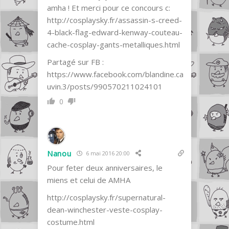
amha ! Et merci pour ce concours c:
http://cosplaysky.fr/assassin-s-creed-
4-black-flag-edward-kenway-couteau-
cache-cosplay-gants-metalliques.html
Partagé sur FB :
https://www.facebook.com/blandine.ca
uvin.3/posts/990570211024101
0
Nanou
6 mai 2016 20:00
Pour feter deux anniversaires, le
miens et celui de AMHA
http://cosplaysky.fr/supernatural-
dean-winchester-veste-cosplay-
costume.html