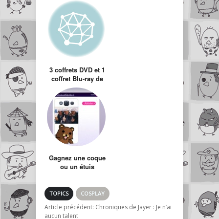
pour iPhone
3 coffrets DVD et 1
coffret Blu-ray de
séries TV à gagner
Gagnez une coque
ou un étuis
personnalisé pour
votre Smartphone
TOPICS
COSPLAY
Article précédent:
Chroniques de Jayer : Je n’ai
aucun talent