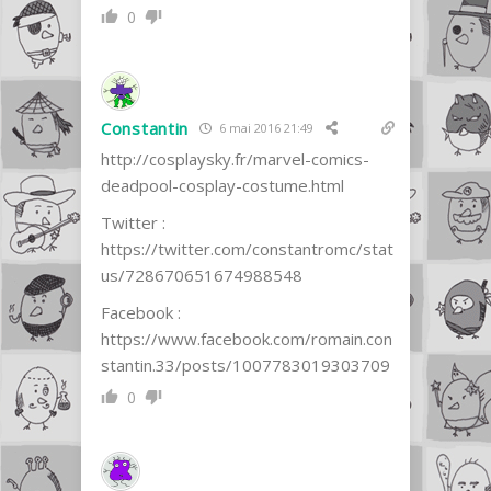
0
Constantin
6 mai 2016 21:49
http://cosplaysky.fr/marvel-comics-
deadpool-cosplay-costume.html
Twitter :
https://twitter.com/constantromc/stat
us/728670651674988548
Facebook :
https://www.facebook.com/romain.con
stantin.33/posts/1007783019303709
0