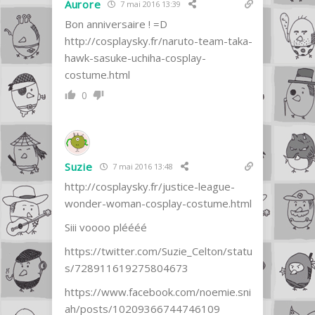
Aurore
7 mai 2016 13:39
Bon anniversaire ! =D
http://cosplaysky.fr/naruto-team-taka-
hawk-sasuke-uchiha-cosplay-
costume.html
0
Suzie
7 mai 2016 13:48
http://cosplaysky.fr/justice-league-
wonder-woman-cosplay-costume.html
Siii voooo pléééé
https://twitter.com/Suzie_Celton/statu
s/728911619275804673
https://www.facebook.com/noemie.sni
ah/posts/10209366744746109