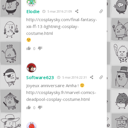
Elodie
5 mai 2016 21:09
http://cosplaysky.com/final-fantasy-
xiii-ff-13-lightning-cosplay-
costume.html
0
Software623
5 mai 2016 22:31
Joyeux anniversaire Amha !
http://cosplaysky.fr/marvel-comics-
deadpool-cosplay-costume.html
0