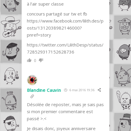
à l’air super classe
concours partagé sur tw et fb
https://www.facebook.com/lilith.des/p
osts/1312038982146000?
pnref=story
https://twitter.com/LilithDesp/status/
728529317152628736
0
Blandine Cauvin
6 mai 2016 19:36
Désolée de reposter, mais je sais pas
si mon premier commentaire est
passé >.<
Je disais donc, joyeux anniversaire