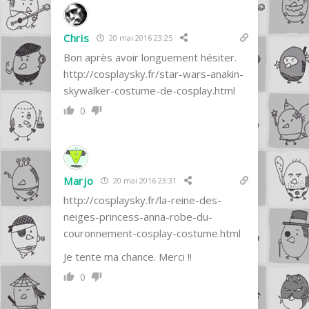
Chris
20 mai 2016 23:25
Bon après avoir longuement hésiter.
http://cosplaysky.fr/star-wars-anakin-
skywalker-costume-de-cosplay.html
0
Marjo
20 mai 2016 23:31
http://cosplaysky.fr/la-reine-des-
neiges-princess-anna-robe-du-
couronnement-cosplay-costume.html
Je tente ma chance. Merci !!
0