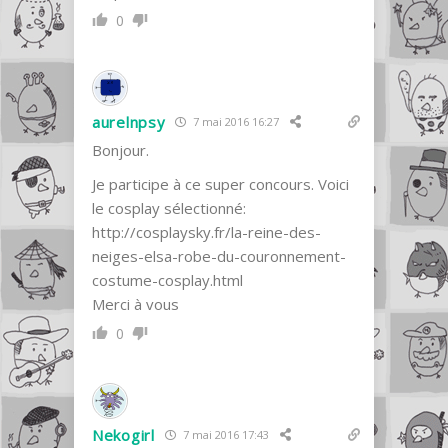
0
aurelnpsy
7 mai 2016 16:27
Bonjour.
Je participe à ce super concours. Voici
le cosplay sélectionné:
http://cosplaysky.fr/la-reine-des-
neiges-elsa-robe-du-couronnement-
costume-cosplay.html
Merci à vous
0
Nekogirl
7 mai 2016 17:43