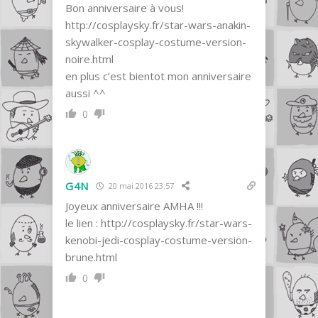
Bon anniversaire à vous!
http://cosplaysky.fr/star-wars-anakin-
skywalker-cosplay-costume-version-
noire.html
en plus c’est bientot mon anniversaire
aussi ^^
0
G4N
20 mai 2016 23:57
Joyeux anniversaire AMHA !!!
le lien :
http://cosplaysky.fr/star-wars-
kenobi-jedi-cosplay-costume-version-
brune.html
0