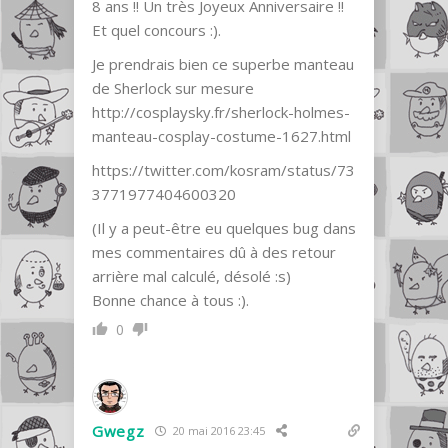
8 ans !! Un très Joyeux Anniversaire !!
Et quel concours :).
Je prendrais bien ce superbe manteau
de Sherlock sur mesure
http://cosplaysky.fr/sherlock-holmes-
manteau-cosplay-costume-1627.html
https://twitter.com/kosram/status/73
3771977404600320
(Il y a peut-être eu quelques bug dans
mes commentaires dû à des retour
arrière mal calculé, désolé :s)
Bonne chance à tous :).
0
Gwegz
20 mai 2016 23:45