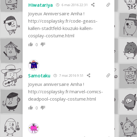
Hiwatariya
6 mai 2016 22:31
Joyeux Anniversaire Amha !
http://cosplaysky.fr/code-geass-
kallen-stadtfeld-kouzuki-kallen-
cosplay-costume.html
0
Samotaku
7 mai 2016 9:51
Joyeux anniversaire Amha !
http://cosplaysky.fr/marvel-comics-
deadpool-cosplay-costume.html
0