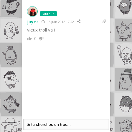
Auteur
jayer
15 juin 2012 17:42
vieux troll va !
0