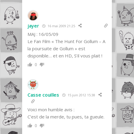
jayer
16 mai 2009 21:25
MAJ : 16/05/09
Le Fan Film « The Hunt For Gollum – A
la poursuite de Gollum » est
disponible… et en HD, S’il vous plait !
0
Casse couilles
15 juin 2012 15:38
Voici mon humble avis :
C’est de la merde, tu pues, ta gueule.
0