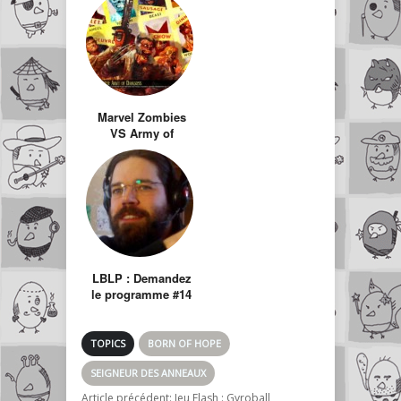
Marvel Zombies
VS Army of
Darkness
LBLP : Demandez
le programme #14
TOPICS
BORN OF HOPE
SEIGNEUR DES ANNEAUX
Article précédent:
Jeu Flash : Gyroball