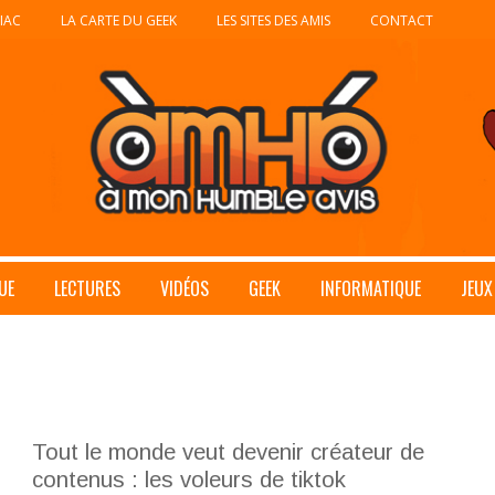
IAC
LA CARTE DU GEEK
LES SITES DES AMIS
CONTACT
UE
LECTURES
VIDÉOS
GEEK
INFORMATIQUE
JEUX
Tout le monde veut devenir créateur de
contenus : les voleurs de tiktok