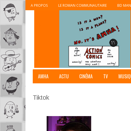
A PROPOS
LE ROMAN COMMUNAUTAIRE
BD MAN
AMHA
ACTU
CINÉMA
TV
MUSIQ
Tiktok