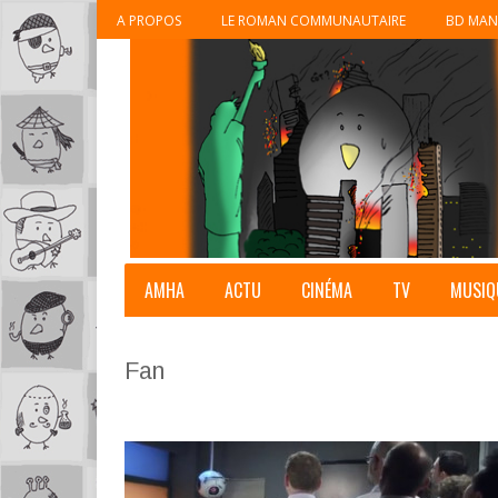
A PROPOS
LE ROMAN COMMUNAUTAIRE
BD MAN
AMHA
ACTU
CINÉMA
TV
MUSIQ
Fan