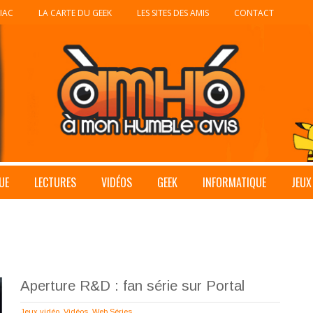
IAC
LA CARTE DU GEEK
LES SITES DES AMIS
CONTACT
UE
LECTURES
VIDÉOS
GEEK
INFORMATIQUE
JEUX
Aperture R&D : fan série sur Portal
Jeux vidéo
,
Vidéos
,
Web Séries