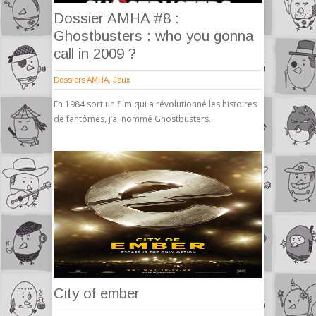
Dossier AMHA #8 :
Ghostbusters : who you gonna
call in 2009 ?
Dossiers AMHA
,
Jeux
En 1984 sort un film qui a révolutionné les histoires
de fantômes, j’ai nommé Ghostbusters..
City of ember