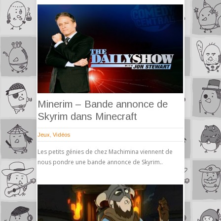
Minerim – Bande annonce de
Skyrim dans Minecraft
Jeux
,
Vidéos
Les petits génies de chez Machimina viennent de
nous pondre une bande annonce de Skyrim..