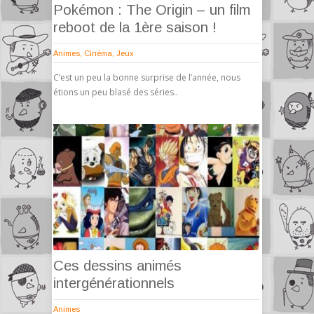
Pokémon : The Origin – un film
reboot de la 1ère saison !
Animes
,
Cinéma
,
Jeux
C’est un peu la bonne surprise de l’année, nous
étions un peu blasé des séries..
Ces dessins animés
intergénérationnels
Animes