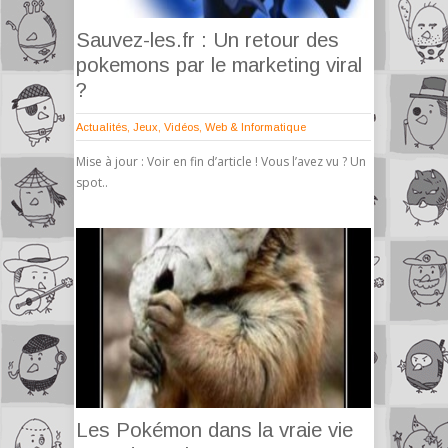
Sauvez-les.fr : Un retour des
pokemons par le marketing viral
?
Actualités
,
Jeux
,
Vidéos
,
Web & Informatique
Mise à jour : Voir en fin d’article ! Vous l’avez vu ? Un
spot..
Les Pokémon dans la vraie vie