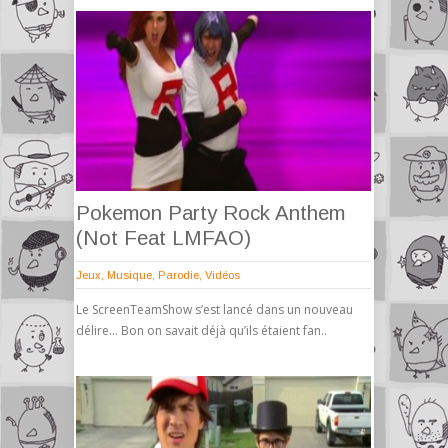
Pokemon Party Rock Anthem
(Not Feat LMFAO)
Jeux
,
Musique
,
Parodie
,
Vidéos
Le ScreenTeamShow s’est lancé dans un nouveau
délire… Bon on savait déjà qu’ils étaient fan..