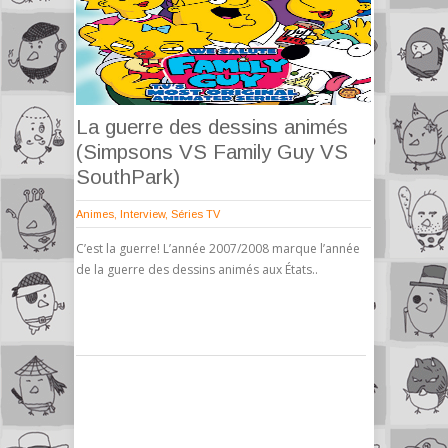
La guerre des dessins animés
(Simpsons VS Family Guy VS
SouthPark)
Animes
,
Interview
,
Séries TV
C’est la guerre! L’année 2007/2008 marque l’année
de la guerre des dessins animés aux États..